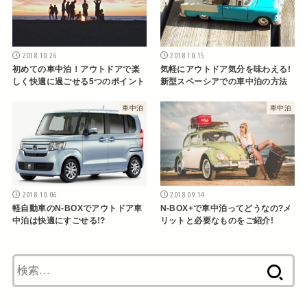
2018.10.26
2018.10.15
初めての車中泊！アウトドアで楽
気軽にアウトドア気分を味わえる!
しく快適に過ごせる5つのポイント
新型スペーシアでの車中泊の方法
車中泊
車中泊
2018.10.06
2018.09.14
軽自動車のN‐BOXでアウトドア車
N-BOX+で車中泊ってどうなの?メ
中泊は快適にすごせる!?
リットと必要なものをご紹介!
検
索: