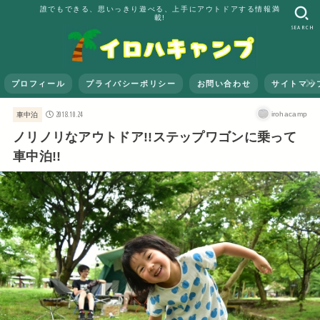
誰でもできる、思いっきり遊べる、上手にアウトドアする情報満
載!
SEARCH
プロフィール
プライバシーポリシー
お問い合わせ
サイトマッ
2018.10.24
irohacamp
車中泊
ノリノリなアウトドア!!ステップワゴンに乗って
車中泊!!