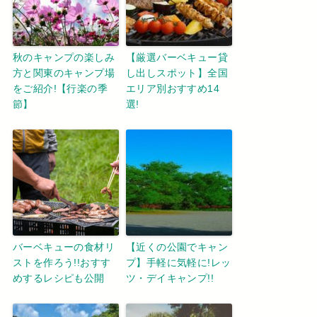
秋のキャンプの楽しみ
【厳選バーベキュー貸
方と関東のキャンプ場
し出しスポット】全国
をご紹介!【行楽の季
エリア別おすすめ14
節】
選!
バーベキューの食材リ
【近くの公園でキャン
ストを作ろう!!おすす
プ】手軽に気軽に!レッ
めするレシピも公開
ツ・デイキャンプ!!