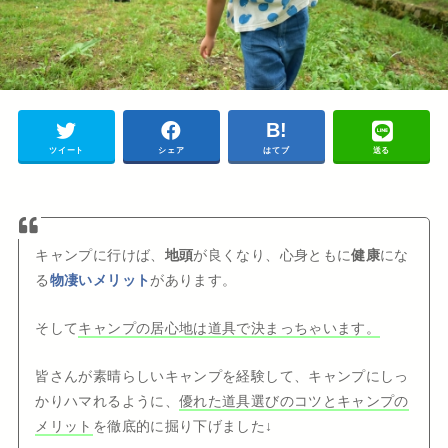
ツイート
シェア
はてブ
送る
キャンプに行けば、
地頭
が良くなり、心身ともに
健康
にな
る
物凄いメリット
があります。
そして
キャンプの居心地は道具で決まっちゃいます。
皆さんが素晴らしいキャンプを経験して、キャンプにしっ
かりハマれるように、
優れた道具選びのコツとキャンプの
メリット
を徹底的に掘り下げました↓