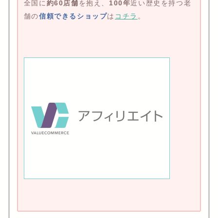
全国に
約60店舗
を抱え、
100年
近い歴史を持つ老
舗の
信頼できるショップ
は
コチラ
。