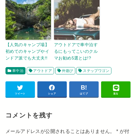
【人気のキャンプ場】
アウトドアで車中泊す
初めてのキャンプやイ
るにもってこいのクル
ンドア派でも大丈夫!!
マお勧め5選とは!?
車中泊
アウトドア
外遊び
ステップワゴン
ツイート
シェア
はてブ
送る
コメントを残す
メールアドレスが公開されることはありません。
*
が付