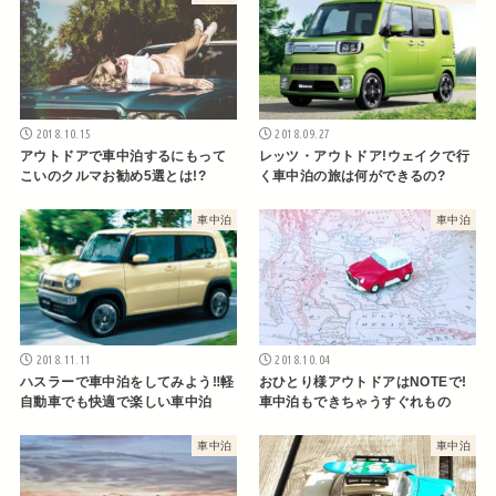
2018.10.15
2018.09.27
アウトドアで車中泊するにもって
レッツ・アウトドア!ウェイクで行
こいのクルマお勧め5選とは!?
く車中泊の旅は何ができるの?
車中泊
車中泊
2018.11.11
2018.10.04
ハスラーで車中泊をしてみよう‼︎軽
おひとり様アウトドアはNOTEで!
自動車でも快適で楽しい車中泊
車中泊もできちゃうすぐれもの
車中泊
車中泊