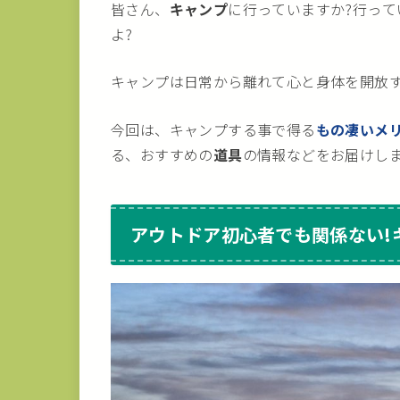
皆さん、
キャンプ
に行っていますか?行っ
よ?
キャンプは日常から離れて心と身体を開放
今回は、キャンプする事で得る
もの凄いメ
る、おすすめの
道具
の情報などをお届けし
アウトドア初心者でも関係ない!キ