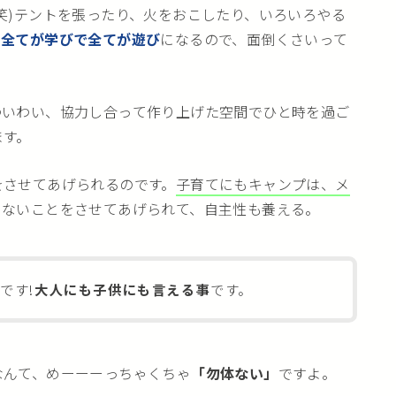
笑)テントを張ったり、火をおこしたり、いろいろやる
、
全てが学びで全てが遊び
になるので、面倒くさいって
わいわい、協力し合って作り上げた空間でひと時を過ご
ます。
をさせてあげられるのです。
子育てにもキャンプは、メ
きないことをさせてあげられて、自主性も養える。
】
です!
大人にも子供にも言える事
です。
なんて、めーーーっちゃくちゃ
「勿体ない」
ですよ。