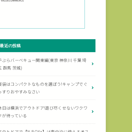
最近の投稿
手ぶらバーベキュー関東編(東京 神奈川 千葉 埼
玉 群馬 茨城)
寝袋はコンパクトなものを選ぼう!キャンプでぐ
っすりおやすみなさい
休日は横浜でアウトドア!遊び尽くせないワクワ
クが待っている
アウトドアで【N-BOX+】は車中泊に使えるオス