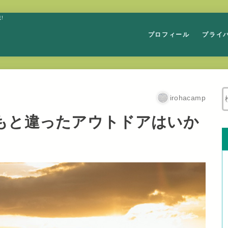
!
プロフィール
プライ
irohacamp
もと違ったアウトドアはいか