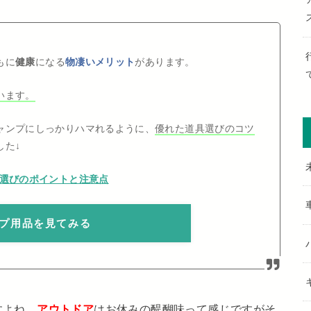
もに
健康
になる
物凄いメリット
があります。
います。
ャンプにしっかりハマれるように、
優れた道具選びのコツ
した↓
ズ選びのポイントと注意点
プ用品を見てみる
すよね。
アウトドア
はお休みの醍醐味って感じですがそ