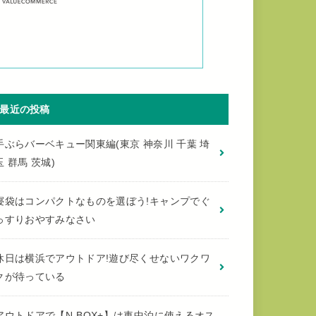
最近の投稿
手ぶらバーベキュー関東編(東京 神奈川 千葉 埼
玉 群馬 茨城)
寝袋はコンパクトなものを選ぼう!キャンプでぐ
っすりおやすみなさい
休日は横浜でアウトドア!遊び尽くせないワクワ
クが待っている
アウトドアで【N-BOX+】は車中泊に使えるオス