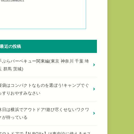
最近の投稿
手ぶらバーベキュー関東編(東京 神奈川 千葉 埼
玉 群馬 茨城)
寝袋はコンパクトなものを選ぼう!キャンプでぐ
っすりおやすみなさい
休日は横浜でアウトドア!遊び尽くせないワクワ
クが待っている
アウトドアで【N-BOX+】は車中泊に使えるオス