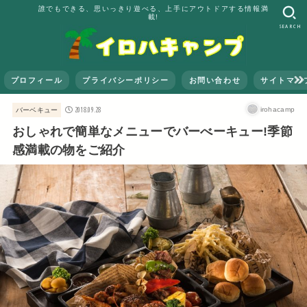
誰でもできる、思いっきり遊べる、上手にアウトドアする情報満
載!
SEARCH
プロフィール
プライバシーポリシー
お問い合わせ
サイトマッ
2018.09.28
irohacamp
バーベキュー
おしゃれで簡単なメニューでバーべーキュー!季節
感満載の物をご紹介