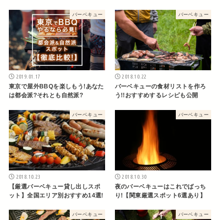
バーベキュー
バーベキュー
2019.01.17
2018.10.22
東京で屋外BBQを楽しもう!あなた
バーベキューの食材リストを作ろ
は都会派?それとも自然派?
う!!おすすめするレシピも公開
バーベキュー
バーベキュー
2018.10.23
2018.10.30
【厳選バーベキュー貸し出しスポ
夜のバーベキューはこれでばっち
ット】全国エリア別おすすめ14選!
り!【関東厳選スポット6選あり】
バーベキュー
バーベキュー