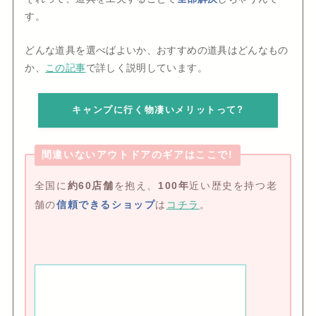
す。
どんな道具を選べばよいか、おすすめの道具はどんなもの
か、
この記事
で詳しく説明しています。
キャンプに行く物凄いメリットって?
間違いないアウトドアのギアはここで!
全国に
約60店舗
を抱え、
100年
近い歴史を持つ老
舗の
信頼できるショップ
は
コチラ
。