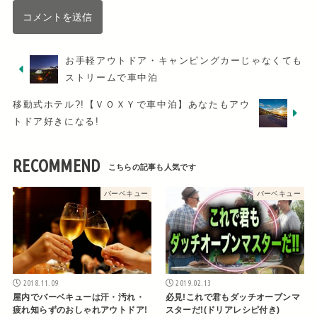
お手軽アウトドア・キャンピングカーじゃなくても
ストリームで車中泊
移動式ホテル?!【ＶＯＸＹで車中泊】あなたもアウ
トドア好きになる!
RECOMMEND
バーベキュー
バーベキュー
2018.11.09
2019.02.13
屋内でバーベキューは汗・汚れ・
必見!これで君もダッチオーブンマ
疲れ知らずのおしゃれアウトドア!
スターだ!(ドリアレシピ付き)