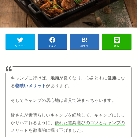
ツイート
シェア
はてブ
送る
キャンプに行けば、
地頭
が良くなり、心身ともに
健康
にな
る
物凄いメリット
があります。
そして
キャンプの居心地は道具で決まっちゃいます。
皆さんが素晴らしいキャンプを経験して、キャンプにしっ
かりハマれるように、
優れた道具選びのコツとキャンプの
メリット
を徹底的に掘り下げました↓