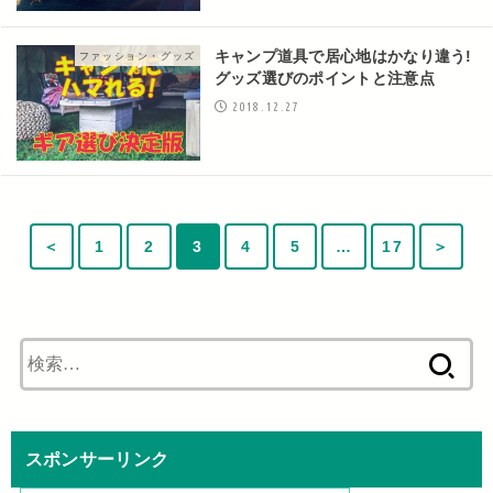
キャンプ道具で居心地はかなり違う!
ファッション・グッズ
グッズ選びのポイントと注意点
2018.12.27
＜
1
2
3
4
5
…
17
＞
検
索:
スポンサーリンク