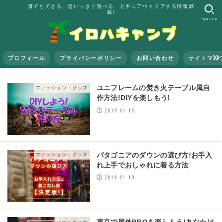
誰でもできる、思いっきり遊べる、上手にアウトドアする情報満
載!
SEARCH
プロフィール
プライバシーポリシー
お問い合わせ
サイトマッ
ユニフレームの焚き火テーブル風自
ファッション・グッズ
作方法!DIYを楽しもう!
2019.01.19
パタゴニアのダウンの選び方!お手入
ファッション・グッズ
れ上手でおしゃれに着る方法
2019.01.18
東京で屋外BBQを楽しもう!あなたは
バーベキュー